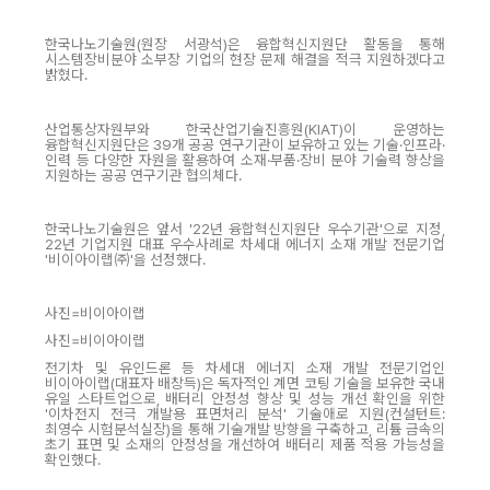
한국나노기술원(원장 서광석)은 융합혁신지원단 활동을 통해
시스템장비분야 소부장 기업의 현장 문제 해결을 적극 지원하겠다고
밝혔다.
산업통상자원부와 한국산업기술진흥원(KIAT)이 운영하는
융합혁신지원단은 39개 공공 연구기관이 보유하고 있는 기술·인프라·
인력 등 다양한 자원을 활용하여 소재·부품·장비 분야 기술력 향상을
지원하는 공공 연구기관 협의체다.
한국나노기술원은 앞서 '22년 융합혁신지원단 우수기관'으로 지정,
22년 기업지원 대표 우수사례로 차세대 에너지 소재 개발 전문기업
'비이아이랩㈜'을 선정했다.
사진=비이아이랩
사진=비이아이랩
전기차 및 유인드론 등 차세대 에너지 소재 개발 전문기업인
비이아이랩(대표자 배창득)은 독자적인 계면 코팅 기술을 보유한 국내
유일 스타트업으로, 배터리 안정성 향상 및 성능 개선 확인을 위한
'이차전지 전극 개발용 표면처리 분석' 기술애로 지원(컨설턴트:
최영수 시험분석실장)을 통해 기술개발 방향을 구축하고, 리튬 금속의
초기 표면 및 소재의 안정성을 개선하여 배터리 제품 적용 가능성을
확인했다.