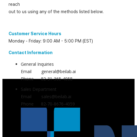
reach
out to us using any of the methods listed below.
Customer Service Hours
Monday - Friday: 9:00 AM - 5:00 PM (EST)
Contact Information
General Inquiries
Email general@beilab.ai
Phone 82-31-365-4058
Sales Department
Email sales@beilab.ai
Phone 82-70-8676-4059