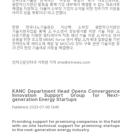
한국나노기술원 관계자는 “수도권 유일의 국가 나노인프라로,
융합혁신지원단 활동을 통해 기업 내부에서 해결할 수 없는 애로사항
해결을 지원하고, 더불어 소부장 기업의 도약을 위한 전주기적 지원을
아끼지 않을 계획이다”라고 전했다.
한편 한국나노기술원은 지난해 소부장 융합혁신지원단
기술지원사업을 통해 △수소센서 성능평가를 위한 기술 자문 △
다층기판을 이용한 멀티레이어 적층 배선 기술 지원 △바이오 센서
응용을 위한 초소형 MEMS force 센서 개발 △차세대 질화갈륨 기반
전력반도체 에피소재 개발 및 MOCVD 장비 구축 관련 기술지원 등
31건의 현장 기술애로 사항을 해결했다.
전자신문인터넷 서희원 기자 shw@etnews.com
KANC Department Head Opens Convergence
Innovation Support Group for Next-
generation Energy Startups
Published : 2023-07-06 13:45
Providing support for promising companies in the field
with on-site technical support for promising startups
in the next-generation energy industry